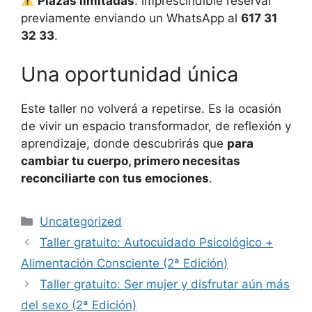
Plazas limitadas
: imprescindible reservar
previamente enviando un WhatsApp al
617 31
32 33
.
Una oportunidad única
Este taller no volverá a repetirse. Es la ocasión
de vivir un espacio transformador, de reflexión y
aprendizaje, donde descubrirás que
para
cambiar tu cuerpo, primero necesitas
reconciliarte con tus emociones
.
Categorías
Uncategorized
Taller gratuito: Autocuidado Psicológico +
Alimentación Consciente (2ª Edición)
Taller gratuito: Ser mujer y disfrutar aún más
del sexo (2ª Edición)