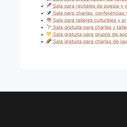
Sala para recitales de poesía y v
Sala para charlas, conferencias
Sala para talleres culturales y ar
Sala gratuita para charlas y tall
Sala gratuita para grupos de apo
Sala gratuita para charlas de ig