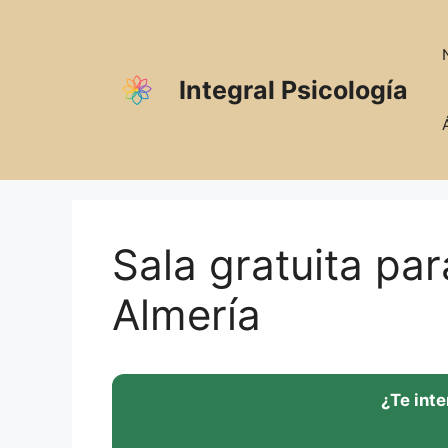
Saltar
al
contenido
Integral Psicología
Sala gratuita pa
Almería
¿Te int