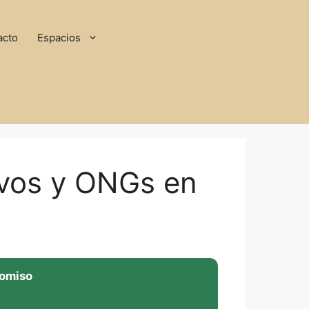
acto
Espacios
tivos y ONGs en
romiso