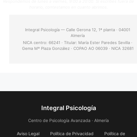
Respondemos de lunes a viernes, 9:00 a 20:00. Si escribes fuera de
horario, contestamos en cuanto abrimos.
Integral Psicología — Calle Gerona 12, 1ª planta · 04001
Almería
NICA centro: 66241 · Titular: María Ester Paredes Sevilla ·
Gema Mª Plaza González · COPAO AO 06039 · NICA 32681
Integral Psicología
Centro de Psicología Avanzada · Almería
Aviso Legal
Política de Privacidad
Política de