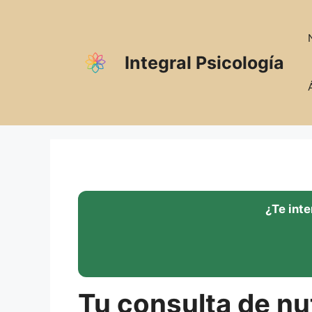
Saltar
al
contenido
Integral Psicología
¿Te int
Tu consulta de nut