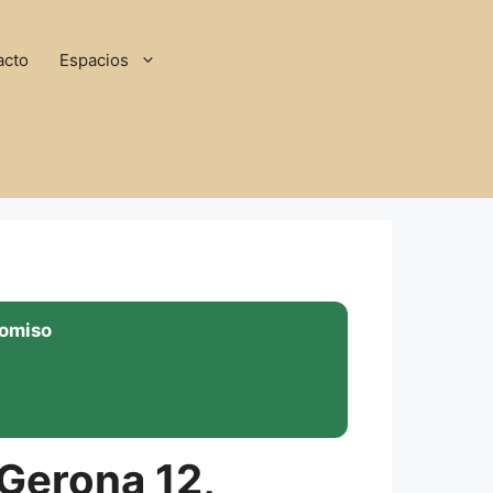
acto
Espacios
romiso
 Gerona 12,