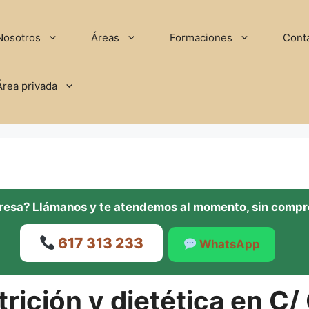
Nosotros
Áreas
Formaciones
Cont
Área privada
eresa? Llámanos y te atendemos al momento, sin comp
617 313 233
WhatsApp
rición y dietética en C/