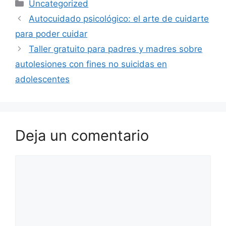
Categorías
Uncategorized
Autocuidado psicológico: el arte de cuidarte
para poder cuidar
Taller gratuito para padres y madres sobre
autolesiones con fines no suicidas en
adolescentes
Deja un comentario
Comentario